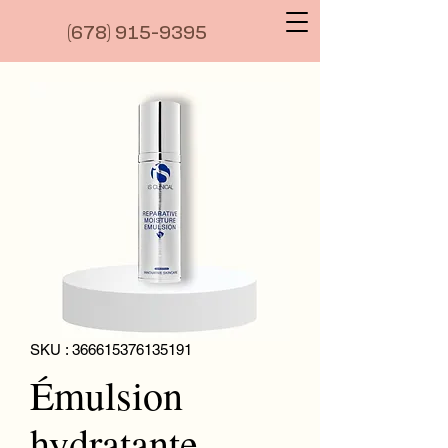
(6
78) 915-9395
SKU : 366615376135191
Émulsion
hydratante