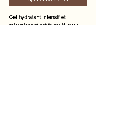
Cet hydratant intensif et
rajeunissant est formulé avec
des plantes, des peptides et des
antioxydants puissants de
qualité pharmaceutique.
L'ÉMULSION HYDRATANTE
RÉPARATRICE aide à garder
votre peau saine, lisse et
protégée.