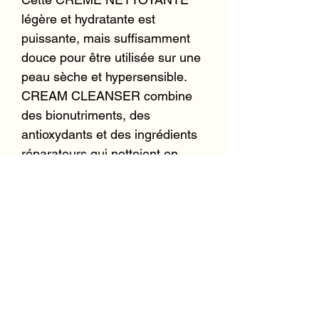
légère et hydratante est
puissante, mais suffisamment
douce pour être utilisée sur une
peau sèche et hypersensible.
CREAM CLEANSER combine
des bionutriments, des
antioxydants et des ingrédients
réparateurs qui nettoient en
profondeur la surface et les
pores de la peau tout en
apaisant l'apparence et la
sensation des zones sèches. La
peau est fraîche, hydratée et
propre. CREAM CLEANSER est
efficace même pour les
affections cutanées les plus