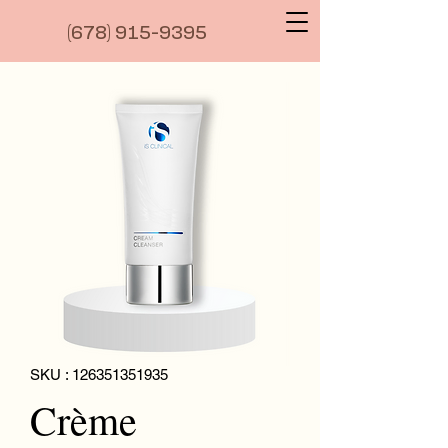
(6
78) 915-9395
SKU : 126351351935
Crème