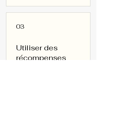
03
Utiliser des
récompenses
Free 50. Min Body Balance
2 000 points = 100 % de
réduction sur un service
spécifique
Free 30 Min. Express
Hydrafacial
1 500 points = 100 % de